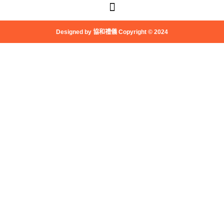
選
主頁
關於協和
服務項目
媒體報導
聯絡協和
單
Designed by 協和禮儀 Copyright © 2024